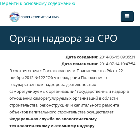
Перейти к основному содержанию
Главная
Орган надзора за СРО
Органы СРО
Членство в СРО
Структура СРО
Дата создания:
2014-06-15 09:05:31
Дата изменения:
2014-07-14 10:47:54
Документы
Общее собрание членов
Вступление
В соответствии с Постановлением Правительства РФ от 22
ноября 2012 №122 "Об утверждении Положения о
Новости
Совет Союза
Размеры взносов
Устав СРО
государственном надзоре за деятельностью
саморегулируемых организаций" государственный надзор в
Контакты
Генеральный директор
Прекращение членства
Внутренние документы
отношении саморегулируемых организаций в области
строительства, реконструкции и капитального ремонта
Участники
Контрольная комиссия
Решения генерального директора
объектов капитального строительства осуществляет
Федеральная служба по экологическому,
Ревизионная комиссия
Протоколы общего собрания
технологическому и атомному надзору
.
Дисциплинарная комиссия
Протоколы Совета