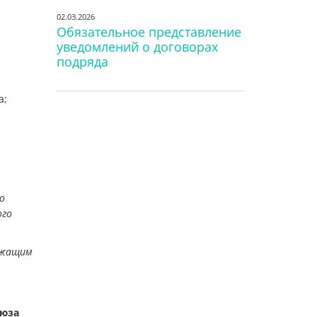
02.03.2026
Обязательное представление
уведомлений о договорах
подряда
а;
о
ого
ежащим
оюза