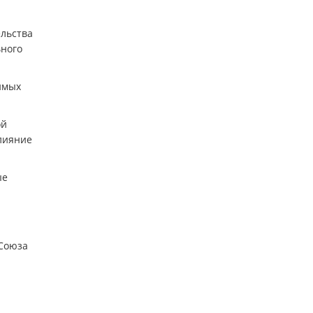
льства
ьного
имых
ой
влияние
ые
 Союза